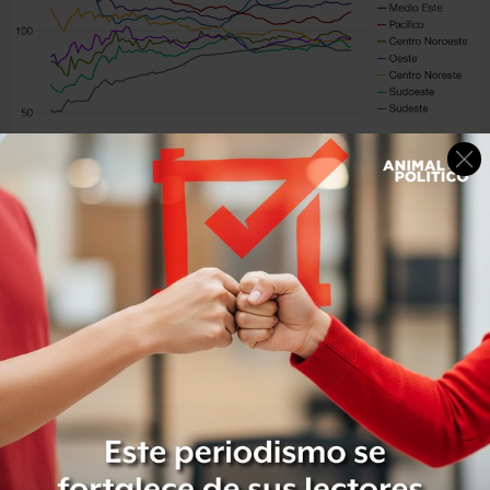
BBC
¿Qué explica estas diferencias?
El nivel
educativo
es uno de los indicadores más
importantes sobre la vitalidad de un área.
Los lugares con bajas tasas de finalización de la escuela
secundaria y estudios universitarios tienden a tener
mayores dificultades.