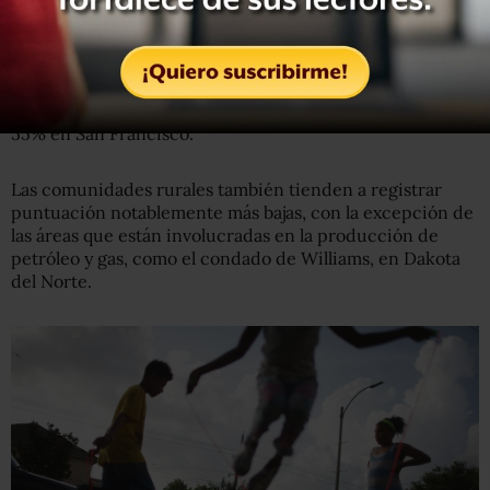
¿Realmente va tan bien la economía de Estados
Unidos como dice Donald Trump?
Por ejemplo, en Detroit solo el 30% de los residentes
tiene educación universitaria, en comparación con el
55% en San Francisco.
Las comunidades rurales también tienden a registrar
puntuación notablemente más bajas, con la excepción de
las áreas que están involucradas en la producción de
petróleo y gas, como el condado de Williams, en Dakota
del Norte.