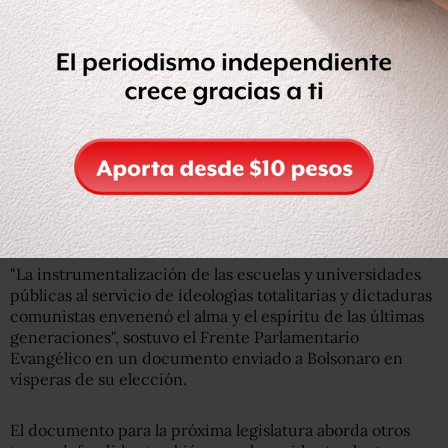
Getty Images
El apoyo de líderes evangélicos fue crucial para la victoria
de Jair Bolsonaro.
Los moviliza sobre todo su oposición al aborto y
a lo que
denominan como "ideología de género"
, incluida la
enseñanza en aulas de temas como el respeto a la
diversidad sexual, los derechos gay y la igualdad de
género.
"La instrumentalización de las escuelas y universidades
públicas al servicio de ideologías totalitarias y dictaduras
comunistas envenenó el alma y el espíritu de las últimas
generaciones", sostuvo el Frente Parlamentario
Evangélico en un documento enviado a Bolsonaro en
vísperas de su elección.
El documento para la próxima legislatura aborda otros