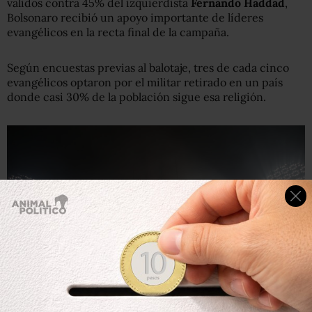
válidos contra 45% del izquierdista
Fernando Haddad
,
Bolsonaro recibió un apoyo importante de líderes
evangélicos en la recta final de la campaña.
Según encuestas previas al balotaje, tres de cada cinco
evangélicos optaron por el militar retirado en un país
donde casi 30% de la población sigue esa religión.