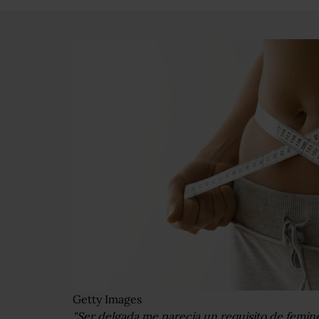
Getty Images
"Ser delgada me parecía un requisito de femine