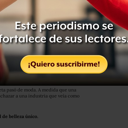
ías menos, hacías unos abdominales y
tar en 2018, según los expertos en
ado totalmente de moda.
intoxicamos
, seguimos un régimen
dieta pasó de moda. A medida que una
echazar a una industria que veía como
 de belleza único.