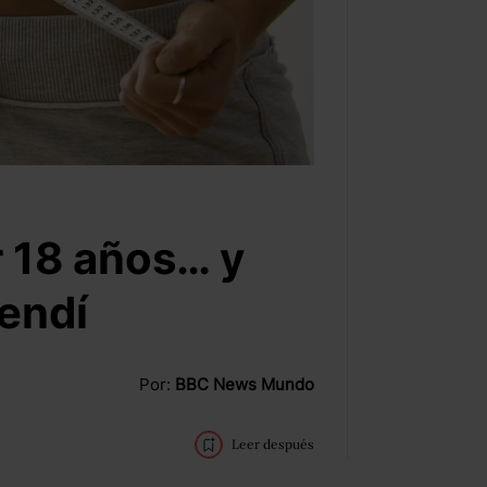
r 18 años… y
rendí
Por:
BBC News Mundo
Leer después