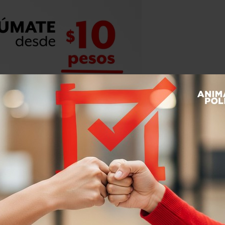
eidad.
un problema simple
,
que se podía