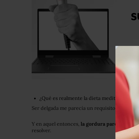
¿Qué es realmente la dieta mediterránea?
Ser delgada me parecía un requisito de femin
Y en aquel entonces,
la gordura parecía ser 
resolver.