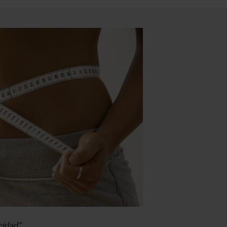
idad".