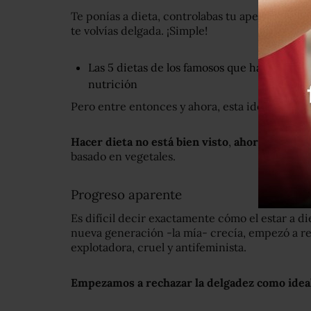
Te ponías a dieta, controlabas tu apetito, com
te volvías delgada. ¡Simple!
Las 5 dietas de los famosos que hay que evi
nutrición
Pero entre entonces y ahora, esta idea ha pas
Hacer dieta no está bien visto
,
ahora nos des
basado en vegetales.
Progreso aparente
Es difícil decir exactamente cómo el estar a 
nueva generación -la mía- crecía, empezó a r
explotadora, cruel y antifeminista.
Empezamos a rechazar la delgadez como ideal