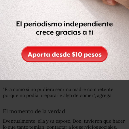
"Durante los primeros 12 meses, cuando mi hija Sally no
se movía mucho, el apoyo diario que recibía era
suficiente", dice.
"Pero no lo fue cuando dejó de alimentarse con leche y
empezó a moverse".
Necesitaba ayuda
para preparar la comida de la pequeña.
"Parece tan sencillo hacerlo. Pero si no puedes estar de
pie por mucho tiempo y tus manos no funcionan muy
bien, puede ser una cosa muy angustiante", refiere Betty.
"Era como si no pudiera ser una madre competente
porque no podía prepararle algo de comer", agrega.
El momento de la verdad
Eventualmente, ella y su esposo, Don, tuvieron que hacer
lo que tanto temían: contactar a los servicios sociales.