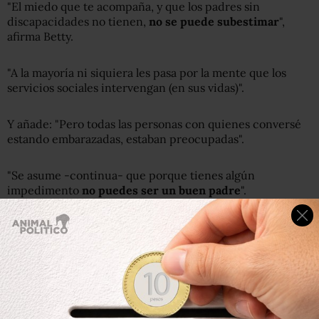
"El miedo que te acompaña, y que los padres sin
discapacidades no tienen,
no se puede subestimar
",
afirma Betty.
"A la mayoría ni siquiera les pasa por la mente que los
servicios sociales intervengan (en sus vidas)".
Y añade: "Pero todas las personas con quienes conversé
estando embarazadas, estaban preocupadas".
"Se asume -continua- que porque tienes algún
impedimento
no puedes ser un buen padre
".
Ayuda y dificultades
Sin embargo, como consecuencia de sus problemas de
movilidad, era inevitable que en algún momento Betty
necesitara
más ayuda
.