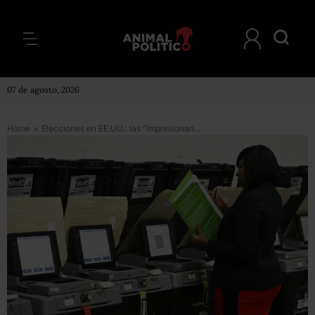
07 de agosto, 2026
Home
>
Elecciones en EE.UU.: las “impresionantes” fallas que un grupo de hackers encontró en las máquinas de votación electrónica