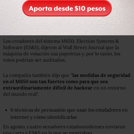
Los organizadores de la conferencia argumentan que la
unidad está diseñada para procesar un gran volumen de
papeletas, y si la hackearan podrían "cambiar el colegio
electoral y determinar el resultado de una elección
presidencial".
Los creadores del sistema M650, Election Systems &
Software (ES&S), dijeron al Wall Street Journal que la
máquina de votación usa papeletas y, por lo tanto, los
votos podrían ser auditados.
La compañía también dijo que "
las
medidas
de seguridad
en el M650 son
tan
fuertes como para que sea
extraordinariamente difícil
de
hackear
en un entorno
del mundo real".
6 técnicas de persuasión que usan los estafadores en
internet y cómo identificarlas
En agosto, cuatro senadores estadounidenses enviaron
una carta a ES&S en la que se mostraban