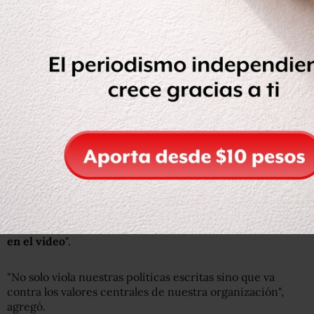
Getty Images
Un grupo de ayuda a personas sin hogar instaló una
protesta frente a Dunkin’ Donuts el lunes.
Y una acción para recaudar dinero en Go Fund Me para
conseguirle US$150 superaba los US$6.000 el martes.
La dueña de la sucursal, Kimberly Wolak, dijo: "
Nos
sentimos extremadamente perturbados por el
comportamiento de nuestros empleados que aparecen
en el video
".
"No solo viola nuestras políticas escritas sino que va
contra los valores centrales de nuestra organización",
agregó.