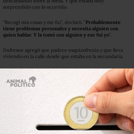
descansando sobre la mesa. Y que estaba muy
sorprendido con lo ocurrido.
"Recogí mis cosas y me fui", declaró. "
Probablemente
tiene problemas personales y necesita alguien con
quien hablar. Y la tomó con alguien y ese fui yo
".
Dufresne agregó que padece esquizofrenia y que lleva
viviendo en la calle desde que estaba en la secundaria.
Desde que se conoció el incidente ha recibido apoyo en
el vecindario y en internet.