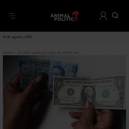
10 de agosto, 2026
Home
>
¿El dólar subió por culpa del NAIM? Así afectó al tipo de cambio la incertidumbre por la cancelación de Texcoco