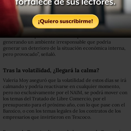
factores internos”, explicó entonces.
Aseguró que ninguna situación interna está generando
volatilidad del tipo de cambio, ni la consulta. El
economista explicó que la fluctuación del peso se debe a
“las famosas expectativas autocumplidas. Se está
generando un ambiente irresponsable que podría
generar un deterioro de la situación económica interna,
pero provocado”, señaló.
Tras la volatilidad, ¿llegará la calma?
Valeria Moy aseguró que la volatilidad de estos días se irá
calmando y podría reactivarse en cualquier momento,
pero no exclusivamente por el NAIM, se podrá mover con
los temas del Tratado de Libre Comercio, por el
presupuesto para el próximo año, con lo que pase con el
Banxico, o con los temas legales de los contratos de los
empresarios que invirtieron en Texcoco.