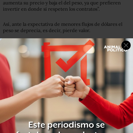
aumenta su precio y baja el del peso, ya que prefieren
invertir en donde sí respeten los contratos”.
Así, ante la expectativa de menores flujos de dólares el
peso se deprecia, es decir, pierde valor.
El economista Rodolfo Navarrete, quien colabora en la
firma propiedad de Alfonso Romo, próximo jefe de la
oficina de la presidencia de López Obrador, señaló que la
posible cancelación de contratos del proyecto de
Texcoco era algo que “ya se conocía, desde hace más de
un año (…) Las variables financieras ya lo tienen
incorporado, no es una novedad”, dijo en entrevista a
Arena Pública
el pasado 26 de octubre, cuando aún no se
conocían los resultados de la consulta.
Navarrete aceptó que la incertidumbre por la decisión
sobre el aeropuerto sí influía en el tipo de cambio, pero
“un 90 % o tal vez un poco más del 90 % está
determinado por factores externos, y el resto por