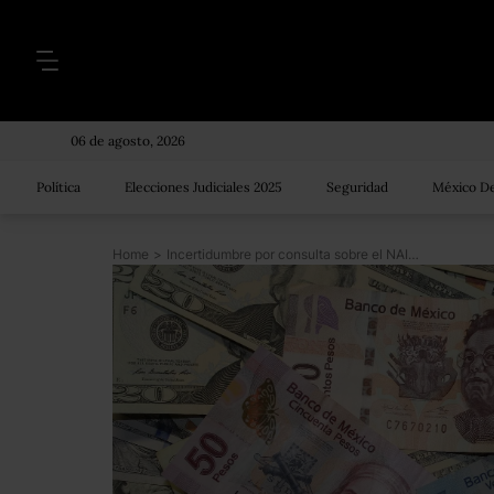
06 de agosto, 2026
Política
Elecciones Judiciales 2025
Seguridad
México De
Home
>
Incertidumbre por consulta sobre el NAIM impactará el valor del peso frente al dólar