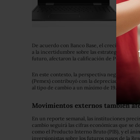
De acuerdo con Banco Base, el crecimiento de
a la incertidumbre sobre las estrategias de n
futuro, afectaron la calificación de Pemex.
En este contexto, la perspectiva negativa par
(Pemex) contribuyó con la depreciación del pes
al tipo de cambio a un máximo de 19.34 pesos p
Movimientos externos también afe
En un reporte semanal, las instituciones precis
cambio seguirá las cifras económicas que se d
como el Producto Interno Bruto (PIB), y el án
inversionistas sobre los futuros pasos de la R