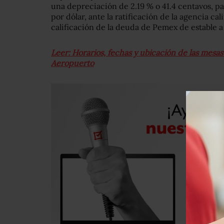
una depreciación de 2.19 % o 41.4 centavos, pa
por dólar, ante la ratificación de la agencia cal
calificación de la deuda de Pemex de estable a
Leer: Horarios, fechas y ubicación de las mesa
Aeropuerto