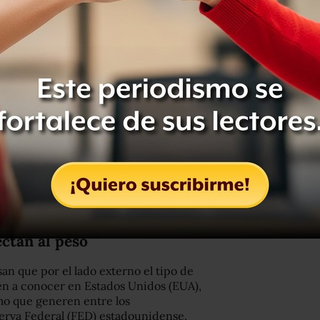
 la deuda de la empresa productiva y
egocio que se implementarán en el
a la deuda de Petróleos Mexicanos
o al cierre de la semana, lo que llevó
or dólar.
ctan al peso
an que por el lado externo el tipo de
en a conocer en Estados Unidos (EUA),
imo que generen entre los
eserva Federal (FED) estadounidense.