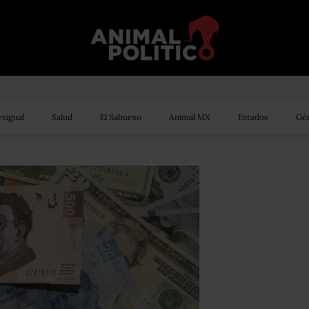
sigual
Salud
El Sabueso
Animal MX
Estados
Gén