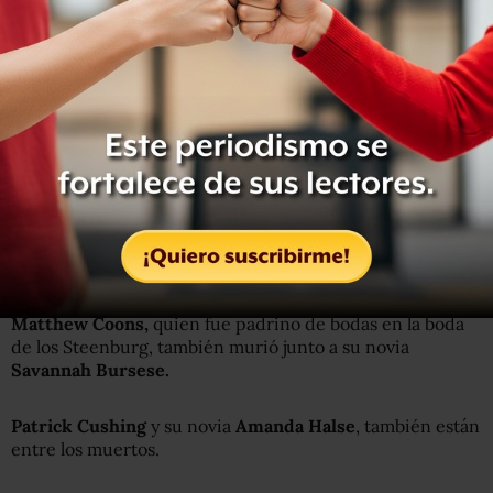
Cortesía de la familia
En la limusina también fallecieron las hermanas Allison
King, Abby Jackson, Mary Dyson y Amy Steenburg.
Otras víctimas incluyen a
Robert y Mary Dyson
, quienes
se casaron en 2009 y tienen un hijo.
Matthew Coons,
quien fue padrino de bodas en la boda
de los Steenburg, también murió junto a su novia
Savannah Bursese.
Patrick Cushing
y su novia
Amanda Halse
, también están
entre los muertos.