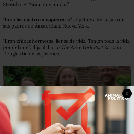
Steenburg, “eran muy unidas”.
“Eran
las cuatro mosqueteras”
, dijo fuera de la casa de
sus padres en Ámsterdam, Nueva York.
“Eran chicas hermosas, llenas de vida. Tenían toda la vida
por delante”, dijo al diario
The New York Post
Barbara
Douglas tía de las jóvenes.