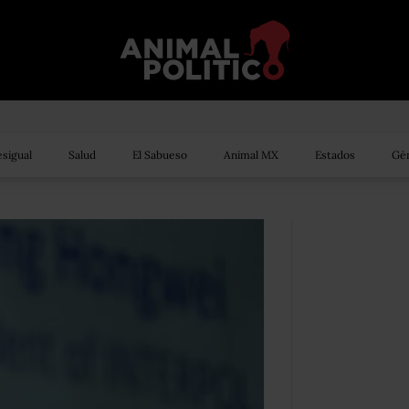
sigual
Salud
El Sabueso
Animal MX
Estados
Gén