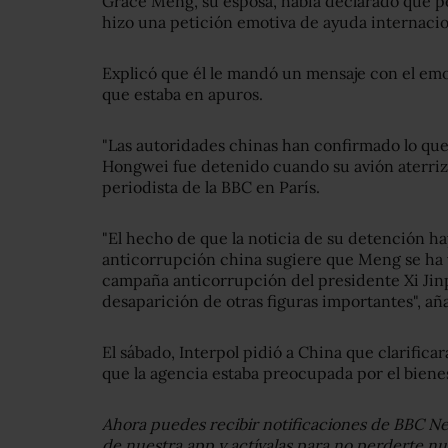
Grace Meng, su esposa, había declarado que
hizo una petición emotiva de ayuda internacio
Explicó que él le mandó un mensaje con el emo
que estaba en apuros.
"Las autoridades chinas han confirmado lo qu
Hongwei fue detenido cuando su avión aterriz
periodista de la BBC en París.
"El hecho de que la noticia de su detención ha
anticorrupción china sugiere que Meng se ha v
campaña anticorrupción del presidente Xi Jinpin
desaparición de otras figuras importantes", aña
El sábado, Interpol pidió a China que clarific
que la agencia estaba preocupada por el biene
Ahora puedes recibir notificaciones de BBC N
de nuestra app y actívalas para no perderte n