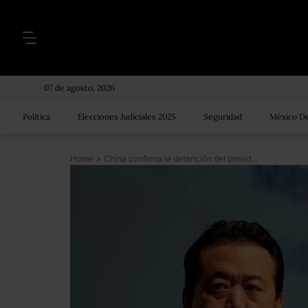
07 de agosto, 2026
Política
Elecciones Judiciales 2025
Seguridad
México De
Home
>
China confirma la detención del presidente de Interpol tras su desaparición hace casi dos semanas