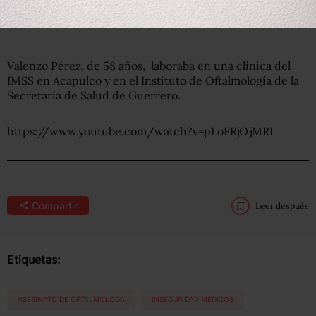
Valenzo Pérez, de 58 años, laboraba en una clínica del
IMSS en Acapulco y en el Instituto de Oftalmología de la
Secretaría de Salud de Guerrero.
https://www.youtube.com/watch?v=pLoFRjOjMRI
Compartir
Leer después
Etiquetas:
ASESINATO DE OFTALMOLOGA
INSEGURIDAD MEDICOS