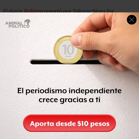
El diario
Reforma
reportó que Valenzo Pérez fue
asesinada con disparos, cuando manejaba su camioneta
en la colonia Progreso, de Acapulco.
“Se sabe que varios individuos dispararon contra la
camioneta en la que iba la doctora, pero no se sabe cuáles
fueron los motivos”, dijo Roberto Álvarez, vocero del
Grupo de Coordinación Guerrero.