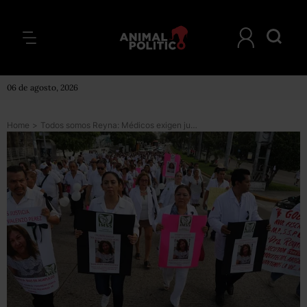
06 de agosto, 2026
Home
>
Todos somos Reyna: Médicos exigen justicia por el asesinato en Acapulco de una oftalmóloga del IMSS