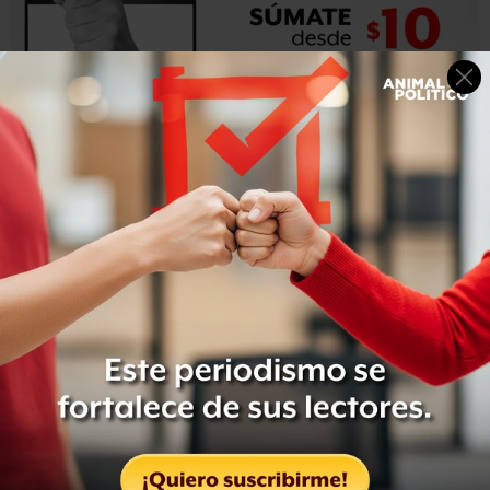
En febrero de 2017, autoridades federales de Salud
indicaron que
no había evidencia del uso de
quimioterapias falsas o agua destilada a pacientes con
cáncer en Veracruz.
Sin embargo, la Secretaría de Salud federal
sí mencionó
que la Cofepris encontró
“
46,984 piezas de Kit de
detección VIH 1&2 VIH Test en el Almacén A de
Insumos de la Secretaría de Salud del Estado de
Veracruz”, que no tenían registro sanitario,
“que están
caducos y que incumplen con toda la normatividad de