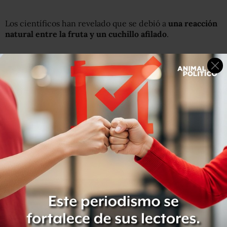
Los científicos han revelado que se debió a
una reacción
natural entre la fruta y un cuchillo afilado
.
NETI MOFFITT
Tanto el cuchillo como el afilador fueron sometidos a un
estudio forense.