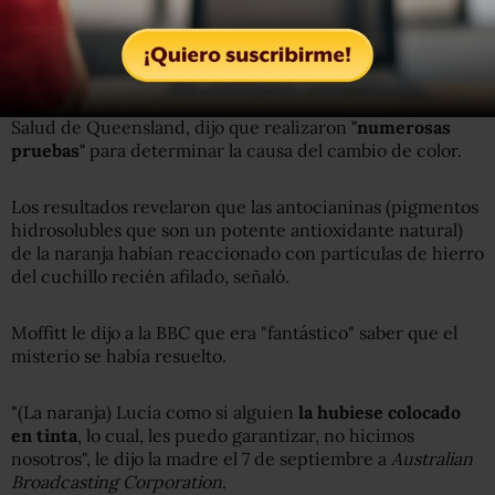
La naranja no representa ningún riesgo para la salud,
añadieron.
Stewart Carswell, químico jefe del departamento de
Salud de Queensland, dijo que realizaron
"numerosas
pruebas"
para determinar la causa del cambio de color.
Los resultados revelaron que las antocianinas (pigmentos
hidrosolubles que son un potente antioxidante natural)
de la naranja habían reaccionado con partículas de hierro
del cuchillo recién afilado, señaló.
Moffitt le dijo a la BBC que era "fantástico" saber que el
misterio se había resuelto.
"(La naranja) Lucía como si alguien
la hubiese colocado
en tinta
, lo cual, les puedo garantizar, no hicimos
nosotros", le dijo la madre el 7 de septiembre a
Australian
Broadcasting Corporation
.