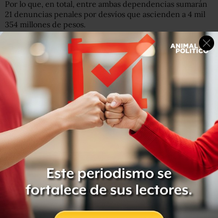
Por lo que, en total, entre ambas dependencias sumarán
21 denuncias penales por desvíos que ascienden a 4 mil
354 millones de pesos.
Rosario Robles fue la titular de la Sedesol entre diciembre
de 2012 y agosto de 2015, periodo de tiempo en el que,
según denunció la ASF, se produjeron presuntos desvíos
millonarios de recursos públicos que fueron triangulados,
a través de universidades públicas y de una violación a la
ley de adquisiciones, en empresas fantasma o irregulares.
Posteriormente, Robles pasó a encabezar la Sedatu,
dependencia en la que la ASF reportó que hubo desvíos
por más de mil 500 millones de pesos utilizando el mismo
esquema, aunque con una novedad: en este caso se
utilizó a una universidad intermediaria en el presunto
fraude (la Universidad Politécnica de Quintana Roo), y
también a tres medios de comunicación estatales: la
Televisora de Hermosillo, el Sistema Quintanarroense de
Comunicación Social, y Radio y Televisión de Hidalgo.