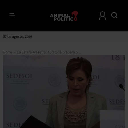
07 de agosto, 2026
Home
>
La Estafa Maestra: Auditoría prepara 5 denuncias contra Sedatu por presunto desvío de 1,500 mdp