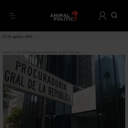
07 de agosto, 2026
Home
>
En 2018 jueces desechan el 80% de los casos que envía la PGR; seis veces más que al inicio del sexenio