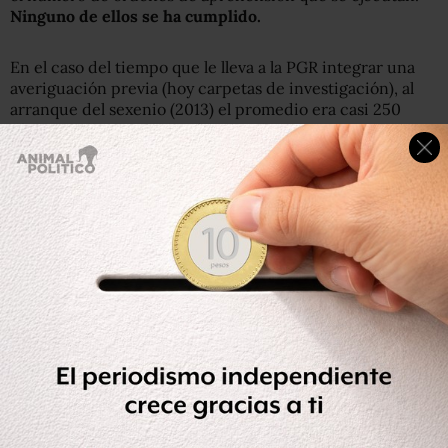
Ninguno de ellos se ha cumplido.
En el caso del tiempo que le lleva a la PGR integrar una
averiguación previa (hoy carpetas de investigación), al
arranque del sexenio (2013) el promedio era casi 250
días. Por ello se estableció como objetivo para 2018 que
dicho promedio de tiempo descendiera a 200 días. Pero
lejos de acercarse a esa meta,
la Procuraduría ha
empeorado.
Para 2014 el tiempo promedio requerido para la
integración de un caso creció a 273 días; en 2015 subió a
317 días; en 2016 dicho promedio creció a 384 días; en
2017 se disparó a 951 días; y para 2018 dicho promedio ya
es de mil 283 días.
Lo anterior significa que, actualmente, a la PGR le toma
un promedio de más de tres años integrar y resolver un
caso.