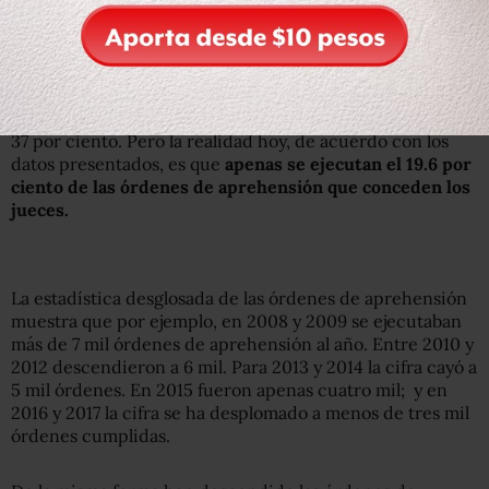
Respecto al tema de las órdenes de aprehensión la
Procuraduría también muestra un balance negativo.
Luego de que en 2013 el promedio era de 31 por ciento
de órdenes giradas que los agentes lograban ejecutar, se
estableció como meta para 2018 elevar ese porcentaje a
37 por ciento. Pero la realidad hoy, de acuerdo con los
datos presentados, es que
apenas se ejecutan el 19.6 por
ciento de las órdenes de aprehensión que conceden los
jueces.
La estadística desglosada de las órdenes de aprehensión
muestra que por ejemplo, en 2008 y 2009 se ejecutaban
más de 7 mil órdenes de aprehensión al año. Entre 2010 y
2012 descendieron a 6 mil. Para 2013 y 2014 la cifra cayó a
5 mil órdenes. En 2015 fueron apenas cuatro mil; y en
2016 y 2017 la cifra se ha desplomado a menos de tres mil
órdenes cumplidas.