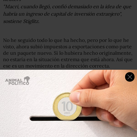
"Macri, cuando llegó, confió demasiado en la idea de que
habría un ingreso de capital de inversión extranjero",
sostiene Stiglitz.
No he seguido todo lo que ha hecho, pero por lo que he
visto, ahora subió impuestos a exportaciones como parte
de un paquete nuevo. Si lo hubiera hecho originalmente,
no estaría en la situación extrema que está ahora. Así que
ese es un movimiento en la dirección correcta.
Nuestra opinión también era que una parte crítica del
error fue el enfoque excesivo en las metas de inflación…
Y que se estaba atrayendo más capital especulativo…
Exacto. Los tipos de interés excesivamente altos atraen
capital que viene por algún tiempo y luego se va.