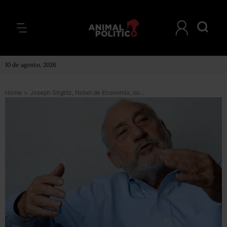
10 de agosto, 2026
Home
>
Joseph Stiglitz, Nobel de Economía, sobre la crisis de Argentina: “Las medidas de austeridad ralentizarán la economía e impondrán un alto costo en la gente común”