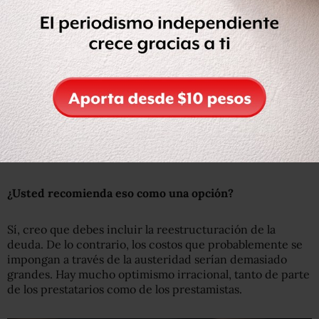
Lo que me preocupa es que una vez que se crea una
crisis, como parecen haberlo hecho estas políticas de
mala gestión de una forma previsible, el margen de
maniobra está muy limitado.
Las medidas de austeridad que parece estar imponiendo
obviamente ralentizarán la economía e impondrán
nuevamente un alto costo en la gente común.
Otro instrumento es la reestructuración de la deuda.
¿Usted recomienda eso como una opción?
Sí, creo que debes incluir la reestructuración de la
deuda. De lo contrario, los costos que probablemente se
impongan a través de la austeridad serían demasiado
grandes. Hay mucho optimismo irracional, tanto de parte
de los prestatarios como de los prestamistas.