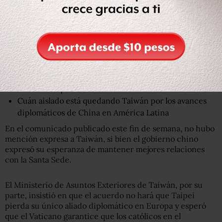
El régimen comunista no establece relaciones con
ningún otro país que las mantenga con Taipei, por lo que
el Vaticano tendría que
romper su alianza
con la isla si
quiere abrirla con Pekín, como han hecho diversos países
en los últimos años.
El Salvador y Taiwán rompen relaciones diplomáticas
mientras el país centroamericano se acerca a China
Cuán aislado está quedando Taiwán por los avances
diplomáticos de China en América Latina
En el comunicado publicado este fin de semana, no hubo
mención expresa a Taiwán, si bien el gobierno chino
expresó su esperanza de mantener mejores relaciones
con la Santa Sede.
El Ministerio de Asuntos Exteriores de Taiwán, por su
parte, insistió en que el acuerdo no hará que Taipei
pierda su único aliado diplomático en Europa y esperó
que el Vaticano garantice que los católicos en el