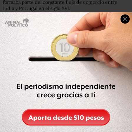
formaba parte del constante flujo de comercio entre
India y Portugal en el siglo XVI.
Durante estos años el comercio de especias fue un
importante motor comercial entre Oriente y Occidente
al igual de la conocida
Ruta de la Seda.
A quién le pertenecen los tesoros hundidos en el mar
(como el galeón San José)
Las embarcaciones portuguesas solían utilizar una ruta
que partía de Lisboa y pasaba por el Cabo de la Buena
Esperanza, en el sur del continente africano. Este camino
había sido descubierto por el navegante portugués
Vasco
da Gama
en 1497.
Según los arqueólogos, entre los restos -que fueron
encontrados a principios de septiembre- se hallaron
trozos de porcelana china del siglo XVI y XVII
pertenecientes al periodo Wanli de la dinastía Ming,