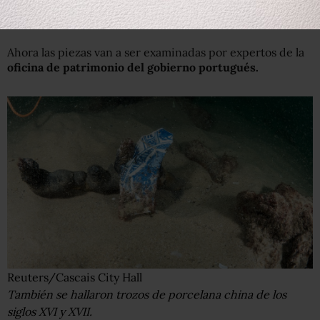
cañones de artillería pesada y conchas que eran
utilizadas para comprar esclavos.
Ahora las piezas van a ser examinadas por expertos de la
oficina de patrimonio del gobierno portugués.
Reuters/Cascais City Hall
También se hallaron trozos de porcelana china de los
siglos XVI y XVII.