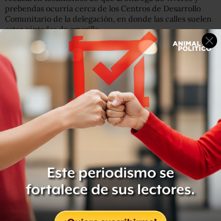
prebendas ocurría cerca de los Centros de Desarrollo
Comunitario de la delegación, en donde las calles suelen
estar pintadas de amarillo.
Está el caso de la sección 591 —que abarca las Unidades
Habitacionales Culhuacán sección 6, la Unidad
Habitacional CTM VI Culhuacán y la colonia Presidentes
Ejidales—, que era parte del padrón de beneficiarios del
Programa “Tu Unidad Sin Goteras” y acumuló cuatro
denuncias ciudadanas de compra y coacción al voto
reportadas en la plataforma
Democracia sin Pobreza
y de
Vecinos Unidos de Coyoacán, organizaciones ciudadanas
que se dedicaron a documentar irregularidades en las
pasadas elecciones.
Otra de las colonias en las que hubo este tipo de
denuncias ciudadanas de compra del voto con
programas sociales fue Villa Panamericana, según
dijeron
habitantes de la zona.