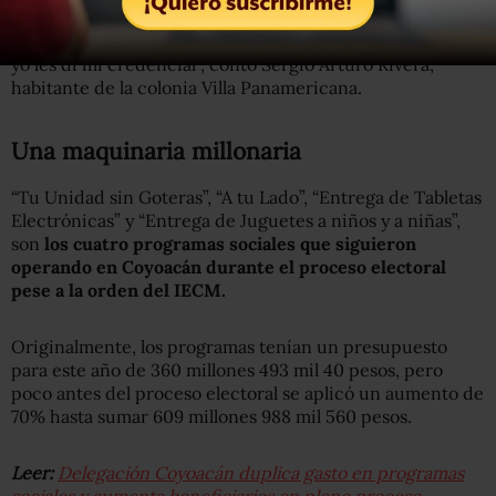
“Para todo te pedían la credencial de elector… nos
decían les vamos a dar una tableta (electrónica), así que
yo les di mi credencial”, contó Sergio Arturo Rivera,
habitante de la colonia Villa Panamericana.
Una maquinaria millonaria
“Tu Unidad sin Goteras”, “A tu Lado”, “Entrega de Tabletas
Electrónicas” y “Entrega de Juguetes a niños y a niñas”,
son
los cuatro programas sociales que siguieron
operando en Coyoacán durante el proceso electoral
pese a la orden del IECM.
Originalmente, los programas tenían un presupuesto
para este año de 360 millones 493 mil 40 pesos, pero
poco antes del proceso electoral se aplicó un aumento de
70% hasta sumar 609 millones 988 mil 560 pesos.
Leer:
Delegación Coyoacán duplica gasto en programas
sociales y aumenta beneficiarios en pleno proceso