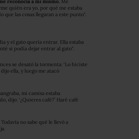
 me
re
conocía a mí mismo.
Me
me quién era yo, por qué me estaba
que las cosas llegaran a este punto".
ía y el gato quería entrar. Ella estaba
té si podía dejar entrar al gato".
nces se desató la tormenta: ‘Lo hiciste
dijo ella, y luego me atacó
sangraba, mi camisa estaba
o, dijo: ‘¿Quieres café?’ Haré café
Todavía no sabe qué le llevó a
ja.