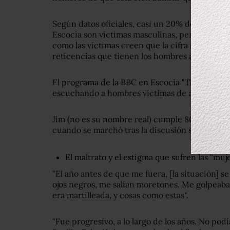
Según datos oficiales, casi un 20% de los cas
Escocia son víctimas masculinas, pero tanto l
como las víctimas creen que la cifra real
se ac
reticencias que tienen los hombres a contarlo.
El programa de la BBC en Escocia "The Kaye 
escuchando a hombres víctimas de abuso.
Jim (no es su nombre real) cumple 80 este año
cuando se marchó tras la discusión sobre el ga
El maltrato y el estigma que sufren las "muj
"El año antes de que me fuera, [la situación] s
ojos negros, me salían moretones. Me golpeaba, 
era martilleada, y cosas como estas".
"Fue progresivo, a lo largo de los años. No po