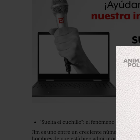
"Suelta el cuchillo": el fenómeno oculto d
Jim es uno entre un creciente número de hom
hombres de que está bien admitir que han sido