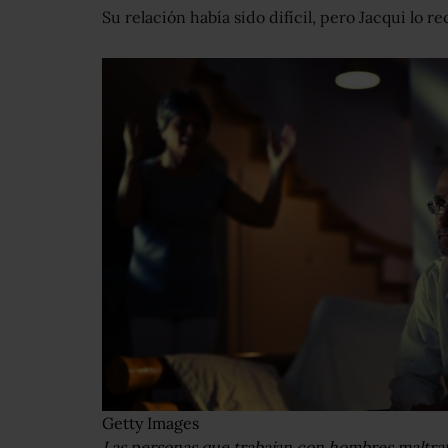
Su relación había sido difícil, pero Jacqui lo re
Getty Images
Las personas que trabajan con hombres maltra