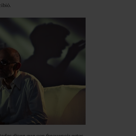
cibió.
tados dicen que con frecuencia estos