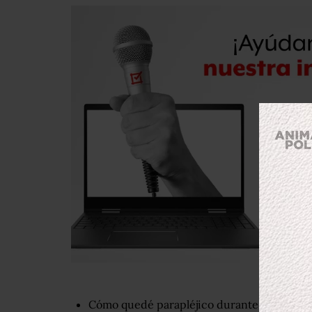
Cómo quedé parapléjico durante unas vaca