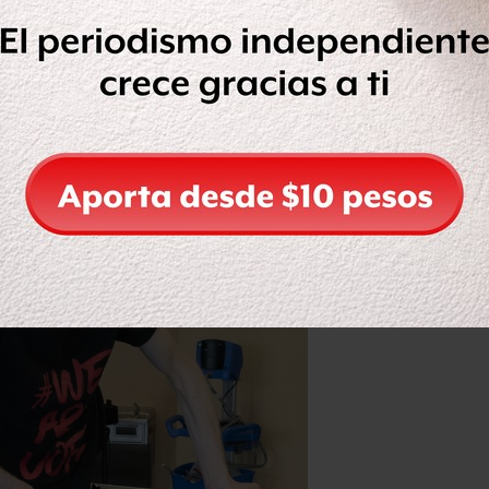
genera una "estimulación eléctrica de
 de Louisville y la Clínica Mayo, ambas
e las señales perdidas del cerebro