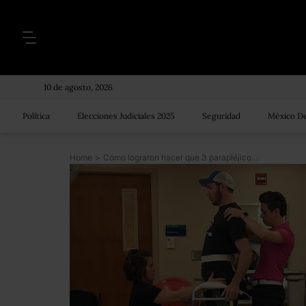
10 de agosto, 2026
Política
Elecciones Judiciales 2025
Seguridad
México De
Home
>
Cómo lograron hacer que 3 parapléjicos volvieran a caminar por su cuenta con un tratamiento pionero