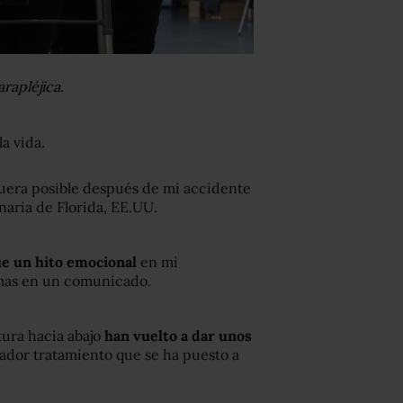
rapléjica.
a vida.
uera posible después de mi accidente
inaria de Florida, EE.UU.
ue un hito emocional
en mi
omas en un comunicado.
tura hacia abajo
han vuelto a
dar unos
vador tratamiento que se ha puesto a