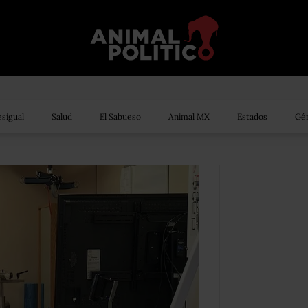
sigual
Salud
El Sabueso
Animal MX
Estados
Gén