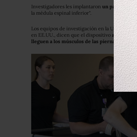
Investigadores les implantaron
un parche
que 
la médula espinal inferior".
Los equipos de investigación en la Universidad
en EE.UU., dicen que el dispositivo
ayuda a qu
lleguen a los músculos de las piernas.