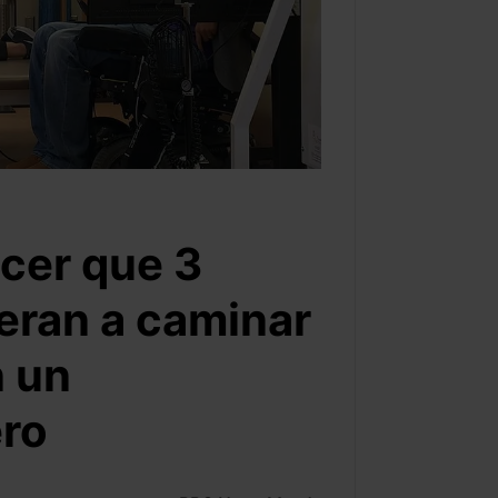
cer que 3
ieran a caminar
n un
ero