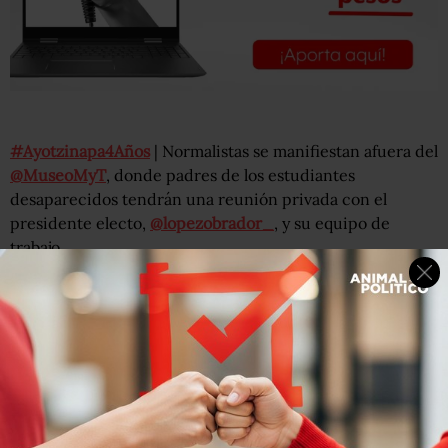
#Ayotzinapa4Años
| Normalistas se manifiestan afuera del
@MuseoMyT
, donde padres de los estudiantes
desaparecidos tendrán una reunión privada con el
presidente electo,
@lopezobrador_
, y su equipo de
trabajo.
📸 Fotos:
@paris_martinez
.
pic.twitter.com/agDyxVat1c
— Animal Político (@Pajaropolitico)
September 26, 2018
El presidente electo dijo a los padres que cumplirá su
compromiso de campaña de ayudar a aclarar la
desaparición de los normalistas.