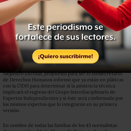
Dijo que la Secretaría de Gobernación cambiará su
función tradicional: “Ya no va a tener que ver la Segob
con asuntos policíacos, ni con espionajes. La Segob se va
a dedicar a las relaciones políticas, entendiendo la
política como noble oficio y se va a dedicar sobre todo a
proteger los derechos humanos.
LEE: Emmanuel, detenido por caso Ayotzinapa, fue
presuntamente torturado por la Marina, murió y no hay
investigación
Alejandro Encinas, propuesto para ser el Subsecretario
de Derechos Humanos informó que ya están en pláticas
con la CIDH para determinar si la asistencia técnica
implicará el regreso del Grupo Interdisciplinario de
Expertos Independientes y si éste será conformado por
los mismos expertos que lo integraron en su primera
versión.
En nombre de todas las familias de los 43 normalistas