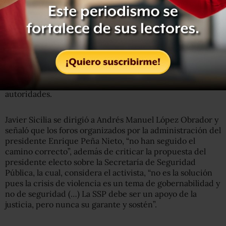
A esta respuesta vinieron una serie de reclamos y
demandas. “Porque vivos se los llevaron, vivos los
queremos!”, gritaron en repetidas ocasiones los familiares
de alrededor de 500 personas desaparecidas.
Varios fueron los minutos en los que los reclamos y gritos
de exigencia no cesaron. Finalmente los mismos
asistentes se tranquilizaron e inició el diálogo con las
autoridades.
Javier Sicilia se dirigió a Andrés Manuel López Obrador y
señaló que los foros organizados por la administración del
presidente Enrique Peña Nieto, “no han seguido el
camino correcto”, además de criticar la propuesta del
presidente electo sobre la Secretaría de Seguridad
Pública, la cual, considera el activista, “no es la solución
pues la crisis de violencia es un tema de gobernabilidad y
no de seguridad (…) La SSP debe ser un apoyo de la
justicia, pero nunca su garante y sostén”.