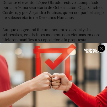
Durante el evento, López Obrador estuvo acompañado
por la próxima secretaria de Gobernación, Olga Sánchez
Cordero, y por Alejandro Encinas, quien ocupará el cargo
de subsecretario de Derechos Humanos.
Aunque en general fue un encuentro cordial y sin
sobresaltos, en distintos momentos las víctimas en coro
hicieron manifiesta su oposición a la propuesta
defendida por López Obrador de otorgar un perdón no
condicionado a los perpetradores de los crímenes que
sufrieron sus familiares, e insistieron en que para ellos no
puede existir “ni perdón ni olvido”.
Javier Sicilia, quien también es padre de un joven
desaparecido en 2012, pidió un minuto de silencio a los
asistentes en honor a las víctimas fallecidas, a lo que uno
de los asistentes respondió: “No vamos a guardar silencio,
ellos no están muertos, no sabemos dónde están, ese es el
problema”.