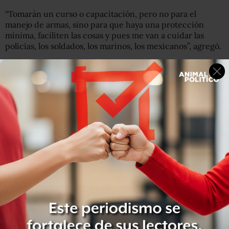
“Tomarán un curso o capacitación, pero no para el
manejo de armas, sino para que haya una protección
mínima, faciliten las cosas y pues me van a cuidar las
policías, los soldados, los marinos, los mexicanos”, agregó.
El mandatario electo reiteró que su seguridad la
garantizarán los ciudadanos, y entre ellos afirmó que se
encuentran soldados, policías y marinos, pues los
militares, sostuvo, “son gente del pueblo con uniforme”.