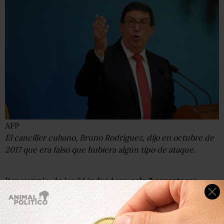
AFP
El canciller cubano, Bruno Rodriguez, dijo en octubre de
2017 que era falso que hubiera algún tipo de ataque.
Por ejemplo, de los 24 individuos,
solo 2 reportaron
problemas de visión
, solo 10 reportaron síntomas
combinados de problemas de oído y solo 4 reportaron
problemas de sueño.