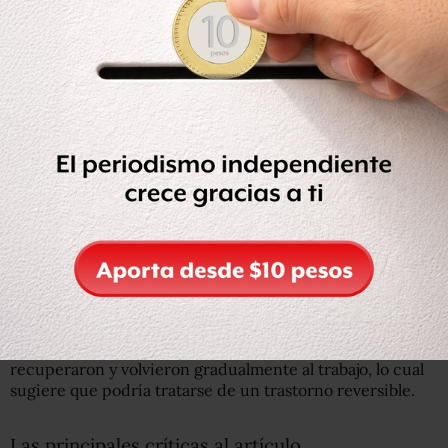
Tampoco se sabe si los pacientes sufrieron
simultáneamente los síntomas, durante cuánto tiempo, ni
cómo fueron "identificados" por el departamento de
Estado.
Asimismo desconocemos cuán grande es la comunidad
del personal diplomático estadounidense en La Habana,
que incluye a los familiares de los diplomáticos, como
para valorar el peso de estas cifras.
Como referencia, Stone apunta que
no sería difícil
encontrar a 24 personas con esta gama de síntomas en
un grupo de 500 personas.
Por otro lado el artículo dice que algunos pacientes se
recuperaron y volvieron gradualmente al trabajo, lo cual
sugiere que podría tratarse de un trastorno reversible.
Las principales críticas al artículo