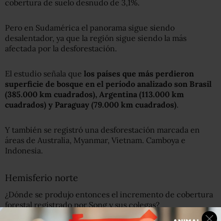
cobertura de suelo desnudo de 3,1%.
Pero en Sudamérica el panorama sigue siendo
desalentador, ya que la región sigue siendo la más
afectada por la desforestación.
El estudio señala que
lo
s
países que más perdieron
superficie de bosque en el período analizado son Brasil
(
385.000 km cuadrados
)
, Argentina
(
113.000 km
cuadrados
)
y Paragua
y
(
79.000 km cuadrados
)
.
Y también se registró una desforestación marcada en
áreas de Australia, Myanmar, Vietnam. Camboya e
Indonesia.
Hemisferio norte
¿Dónde se produjo entonces el incremento de cobertura
forestal registrado por Song y sus colegas?