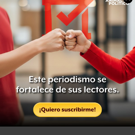
El estudio señala que el aumento global de superficies
arboladas se debió fundamentalmente a
cambios en el
hemisferio norte
.
Getty Images
El incremento de bosque en el hemisferio norte se debió
en parte a esfuerzos de reforestación en China.