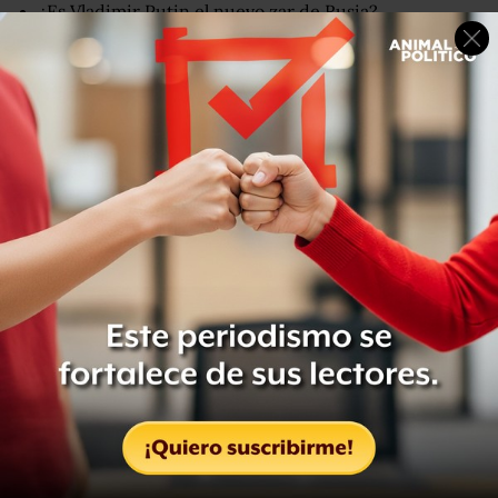
¿Es Vladimir Putin el nuevo zar de Rusia?
Su portavoz, Dmitry Peskov, dijo a los medios de
comunicación rusos que también regaló a los recién
casados una pintura sobre la vida en el pueblo, una
prensa de aceite antigua y un samovar, que es una urna
usada para preparar el té en Rusia.
AFP
El portavoz de Putin, Dmitry Peskov, dijo que los invitados