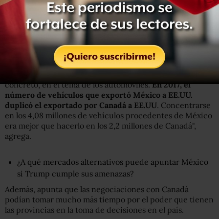
El analista indica que Trump se concentra en el tema de
la balanza comercial y que ahora EE.UU. tiene un déficit
de US$17.000 millones con Canadá versus US$71.000
millones con México, así que tenía más que ganar con
este último.
"Era más fácil obtener ganancias con México, en
concreto, en el tema de los automóviles.
En 2017, el
número de vehículos que exportó México a EE.UU.
duplicó el exportado por Canadá a EE.UU
. Concentrarse
en los 4,08 millones de vehículos procedentes de México
era mejor que hacerlo en los 2,2 millones de Canadá",
agrega.
¿A qué mercados alternativos puede apuntar México
si Trump cumple sus amenazas?
Además, apunta que las negociaciones con Canadá
podían tomar mucho más tiempo por el poder que tienen
las provincias en la toma de decisiones en el país.