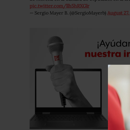
pic.twitter.com/llh5hRXGlr
— Sergio Mayer B. (@SergioMayerb)
August 27,