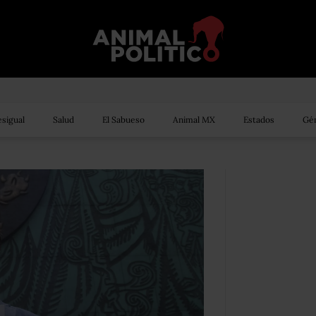
sigual
Salud
El Sabueso
Animal MX
Estados
Gén