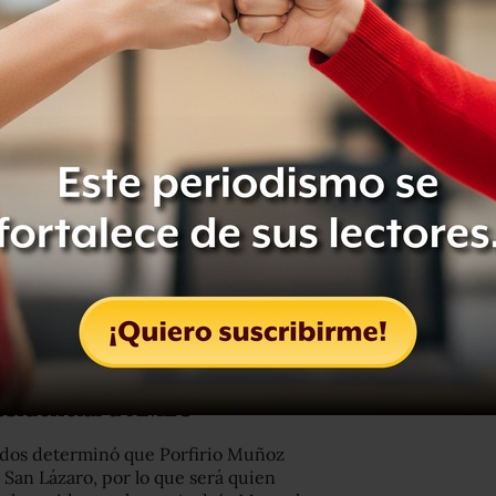
co desde hace más de 15 años y ha
rno del Distrito Federal.
el Partido de la Revolución Democrática
putados, en la Secretaría de
Distrito Federal.
el Gobierno del Distrito Federal, así
pitalina.
esidencial a AMLO
dos determinó que Porfirio Muñoz
 San Lázaro, por lo que será quien