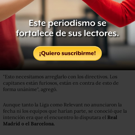
La octava de la historia
El anuncio de que los jugadores no están dispuestos a
ceder podría desembocar en la
octava huelga de la
historia del fútbol español.
"El problema es la falta de sentido común, solo se piensa
en los beneficios económicos y a nadie parecen
interesarle los hinchas", señaló el exjugador.
"Esto necesitamos arreglarlo con los directivos. Los
capitanes están furiosos, están en contra de esto de
forma unánime", agregó.
Aunque tanto la Liga como Relevant
no anunciaron la
fecha ni los equipos que harían parte, se conoció que la
intención era que el encuentro lo disputara el
Real
Madrid o el Barcelona.