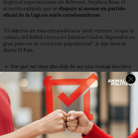
Según el representante de Relevent, Stephen Ross, el
acuerdo estipula que se
dispute al menos un partido
oficial de la Liga en suelo estadounidense.
"El objetivo de esta extraordinaria ‘joint venture’ es que la
cultura del fútbol crezca en Estados Unidos. Supondrá un
gran paso en su creciente popularidad", le dijo Ross al
diario El País.
Por qué ser muy alto dejó de ser una ventaja decisiva
en el baloncesto
De acuerdo a Aganzo, el contrato con Relevent
no fue
consultado por los directivos de la Liga con los
jugadores
.
"Los futbolistas no estamos en venta. Ir a Estados Unidos
es una locura, no hay tiempo material en el calendario",
dijo Aganzo, quien fue jugador de Rayo Vallecano y el Real
Madrid.