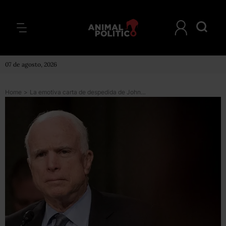
07 de agosto, 2026
Home
>
La emotiva carta de despedida de John McCain: “Debilitamos nuestra grandeza cuando nos escondemos detrás de los muros”