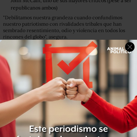
John McCain, uno de sus mayores críticos (pese a ser
republicanos ambos)
"Debilitamos nuestra grandeza cuando confundimos
nuestro patriotismo con rivalidades tribales que han
sembrado resentimiento, odio y violencia en todos los
rincones del globo", asegura.
"L
a
debilitamos cuando nos escondemos detrás de los
muros,
en lugar de derribarlos, cuando dudamos del
poder de nuestros ideales, en lugar de confiar en que
sean la gran fuerza para el cambio que siempre han sido",
añade en la misiva.
De hecho, McCain califica a Estados Unidos como "una
nación de ideales,
no de sangre y tierra".
"Somos bendecidos y somos una bendición para la
humanidad cuando defendemos y desarrollamos esos
ideales en el hogar y en el mundo".