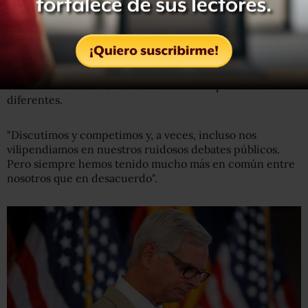
Esperanza por el futuro
El héroe de la guerra de Vietnam, que mantuvo
numerosos enfrentamientos públicos con Trump pese a
ser compañeros en el Partido Republicano, hace en su
carta un llamado al entendimiento entre posturas
diferentes.
"Discutimos y competimos y, a veces, incluso nos
vilipendiamos en nuestros ruidosos debates públicos.
Pero siempre hemos tenido mucho más en común entre
nosotros que en desacuerdo".