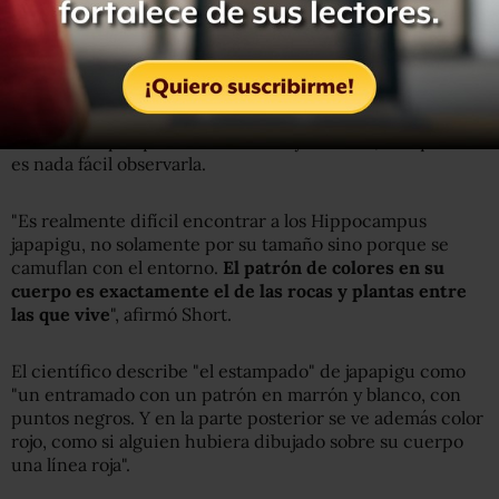
(arriba) e Hippocampus pontohi, que fue captado en la
isla Tomia en Indonesia..
Los científicos no creen que se trate de una especie
amenazada porque habita islas muy remotas, aunque no
es nada fácil observarla.
"Es realmente difícil encontrar a los Hippocampus
japapigu, no solamente por su tamaño sino porque se
camuflan con el entorno.
El patrón de colores en su
cuerpo es exactamente el de las rocas y plantas entre
las que vive
", afirmó Short.
El científico describe "el estampado" de japapigu como
"un entramado con un patrón en marrón y blanco, con
puntos negros. Y en la parte posterior se ve además color
rojo, como si alguien hubiera dibujado sobre su cuerpo
una línea roja".