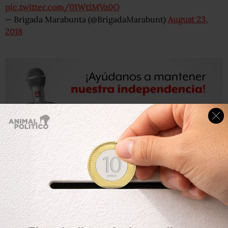
pic.twitter.com/01Wt1MVz0O
— Brigada Marabunta (@BrigadaMarabunt)
August 23,
2018
El próximo
27 de septiembre se cumplirán cuatro años
de
la desaparición de los normalistas.