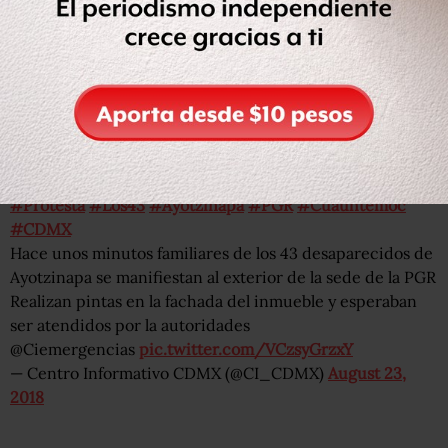
De acuerdo con la PGR, los normalistas fueron
interceptados por integrantes del grupo criminal
Guerreros Unidos, asesinados y luego quemados en un
basurero en Cocula. La llamada “verdad histórica” de la
PGR ha sido criticada por organizaciones sociales y
peritos extranjeros.
#Protesta
#Los43
#Ayotzinapa
#PGR
#Cuauhtémoc
#CDMX
Hace unos minutos familiares de los 43 desaparecidos de
Ayotzinapa se manifiestan al exterior de la sede de la PGR
Realizan pintas en la fachada del inmueble y esperaban
ser atendidos por la autoridades
@Ciemergencias
pic.twitter.com/VCzsyGrzxY
— Centro Informativo CDMX (@CI_CDMX)
August 23,
2018