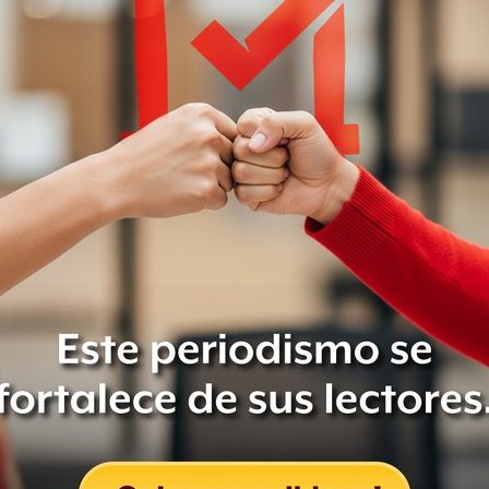
ificado; sin embargo, de acuerdo con
dio, Roberto Aguas,
la PGJ se
s de la Ciudad de México y
mación que permita tener un retrato
tes testimonios.
otimex, indicaron que ya se tomó la
víctima, y se estableció contacto con
países en los que viven los padres del
 la violencia. De acuerdo con la
e de 2018 en la Ciudad de México se
os por mes, mientras que en 2017 se
les.
 los escenarios mexicanos