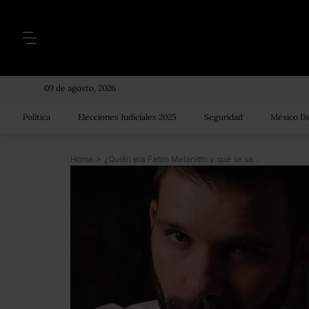
09 de agosto, 2026
Política
Elecciones Judiciales 2025
Seguridad
México De
Home
>
¿Quién era Fabio Melanitto y qué se sabe hasta ahora de su asesinato en la CDMX?