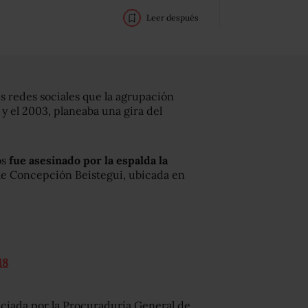
Leer después
s redes sociales que la agrupación
 y el 2003, planeaba una gira del
os
fue asesinado por la espalda la
lle Concepción Beistegui, ubicada en
18
iciada por la Procuraduría General de