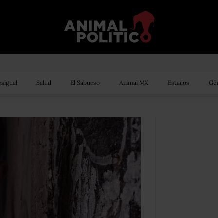
sigual
Salud
El Sabueso
Animal MX
Estados
Gén