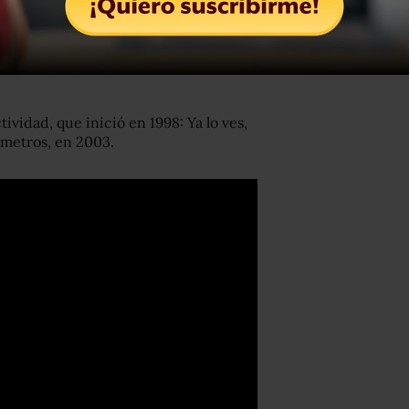
f!, en la que también estaban los
ean Ducornau, José Luis Graterol y
ividad, que inició en 1998: Ya lo ves,
tímetros, en 2003.