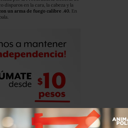
o disparos en la cara, la cabeza y la
con un arma de fuego calibre .40.
En
bala.