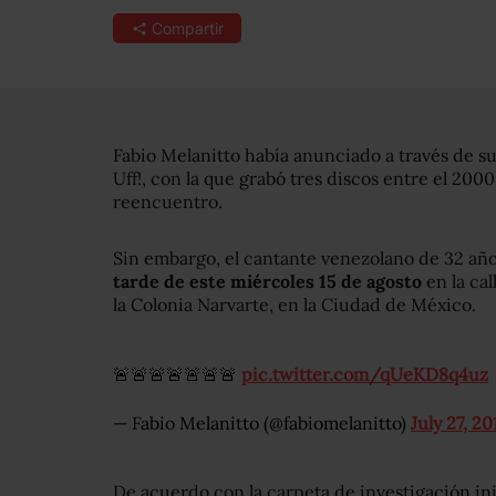
Compartir
Fabio Melanitto había anunciado a través de su
Uff!, con la que grabó tres discos entre el 2000
reencuentro.
Sin embargo, el cantante venezolano de 32 añ
tarde de este miércoles 15 de agosto
en la ca
la Colonia Narvarte, en la Ciudad de México.
🚨🚨🚨🚨🚨🚨🚨
pic.twitter.com/qUeKD8q4uz
— Fabio Melanitto (@fabiomelanitto)
July 27, 20
De acuerdo con la carpeta de investigación in