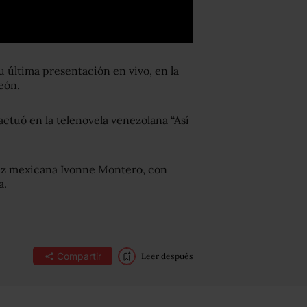
 última presentación en vivo, en la
eón.
actuó en la telenovela venezolana “Así
riz mexicana Ivonne Montero, con
a.
Compartir
Leer después