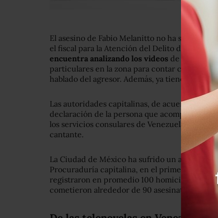
El asesino de Fabio Melanitto no ha sido ident
el fiscal para la Atención del Delito de Homici
encuentra analizando los videos
de las cámara
particulares en la zona para contar con infor
hablado del agresor. Además, ya tienen diferen
Las autoridades capitalinas, de acuerdo con N
declaración de la persona que acompañaba a la 
los servicios consulares de Venezuela e Italia, 
cantante.
La Ciudad de México ha sufrido un aumento de
Procuraduría capitalina, en el primer semestr
registraron en promedio 100 homicidios dolos
cometieron alrededor de 90 asesinatos mensua
De las telenovelas en Venezuela a