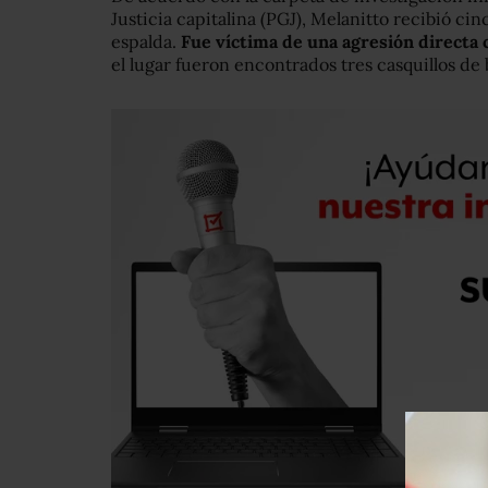
Justicia capitalina (PGJ), Melanitto recibió cinc
espalda.
Fue víctima de una agresión directa 
el lugar fueron encontrados tres casquillos de 