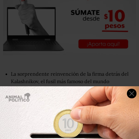
La sorprendente reinvención de la firma detrás del
Kalashnikov, el fusil más famoso del mundo
Agregó que cuando esté completamente desarrollado, el
automóvil tendrá una velocidad máxima varias veces
mayor que la de los vehículos eléctricos que actualmente
fabrica y podrá viajar 350 km con una sola carga.
Como es un prototipo inicial, detalles como el precio del
vehículo aún no han sido revelados.