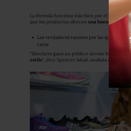
La fórmula funciona más bien por el lado de
que los productos ofrecen
una buena relación
Las verdaderas razones por las que las cami
caras
"Skechers ganó un público devoto focalizándo
estilo
", dice Spencer Jakab, analista del perió