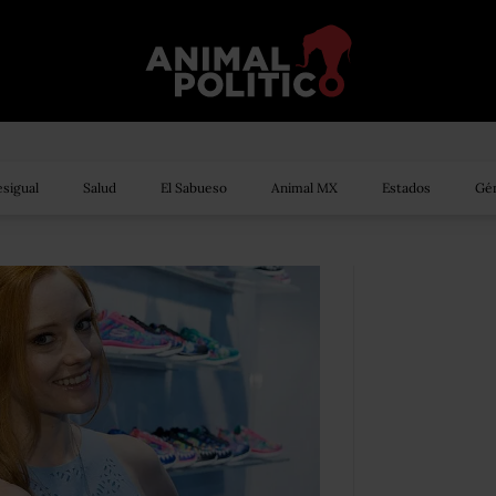
sigual
Salud
El Sabueso
Animal MX
Estados
Gén