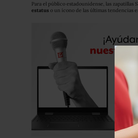
Para el público estadounidense, las zapatillas
estatus
o un ícono de las últimas tendencias 