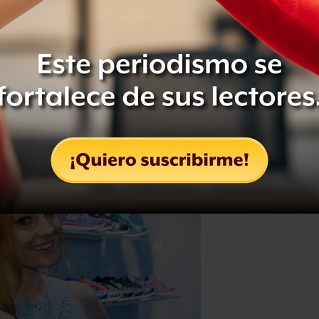
 que muchos consumidores consideran
 entre
precio y calidad
.
setas de los equipos de fútbol son tan
se más en la
comodidad que en el
dico
The Wall Street Journal
.