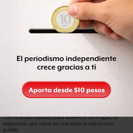
flotar mejorará sus posibilidades.
Una escuela de entrenamiento marítimo en Sunshine
Coast, Australia, aconseja a
cualquier persona que se
encuentre
a la deriva
en el agua
a
ferrarse
a algo
que
esté flotando
.
Si usted no tiene un chaleco salvavidas, debería tratar de
lograr algo de flotabilidad con ayuda de la ropa, un
movimiento familiar para muchos a partir de las
lecciones de natación en la escuela.
El salvadoreño que dice haber pasado más de un año a
la deriva
Ser pescador en el pueblo del náufrago salvadoreño
Ser encontrado
Con el tiempo limitado para sobrevivir en el agua, es
importante que usted sea rescatado lo más pronto
posible.