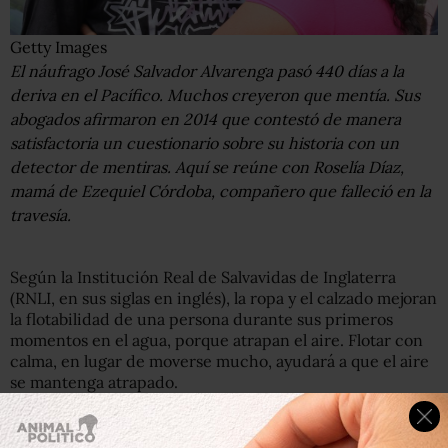
Getty Images
El náufrago José Salvador Alvarenga pasó 440 días a la
deriva en el Pacífico. Muchos creyeron que mentía. Sus
abogados afirmaron en 2014 que contestó de manera
satisfactoria un cuestionario sobre su historia con un
detector de mentiras. Aquí se reúne con Roselía Díaz,
mamá de Ezequiel Córdoba, compañero que falleció en la
travesía.
Según la Institución Real de Salvavidas de Inglaterra
(RNLI, en sus siglas en inglés), la ropa y el calzado mejoran
la flotabilidad de una persona durante sus primeros
momentos en el agua, porque atrapan el aire. Flotar con
calma, en lugar de moverse mucho, ayudará a que el aire
se mantenga atrapado.
Cualquier cosa que usted pueda hacer para ayudarlo a