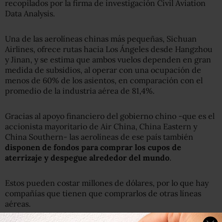
recopilados por la firma de investigación Civil Aviation
Data Analysis.
Una de las aerolíneas chinas más pequeñas, Sichuan
Airlines, ofrece rutas hacia Los Ángeles desde Hangzhou
y Jinan, y se estima que ambos vuelos dependen en gran
medida de subsidios, al operar con una ocupación de
menos de 60% de los asientos, en comparación con el
promedio de la industria aérea de 81,4%.
Gracias al apoyo financiero del gobierno chino -que es el
accionista mayoritario de Air China, China Eastern y
China Southern- las aerolíneas de ese país también
disponen de fondos para comprar los cupos de
aterrizaje y despegue alrededor del mundo
.
Estos pueden costar millones de dólares, por lo que hay
compañías que tienen que comprarlos de otras líneas
aéreas.