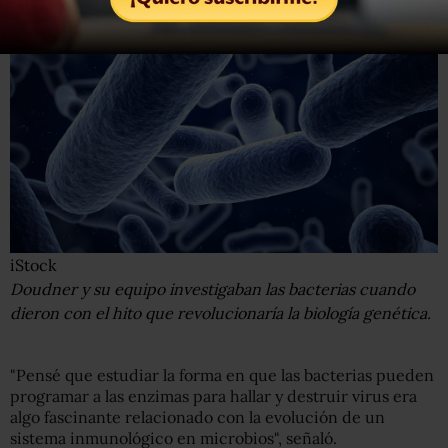
iStock
Doudner y su equipo investigaban las bacterias cuando
dieron con el hito que revolucionaría la biología genética.
"Pensé que estudiar la forma en que las bacterias pueden
programar a las enzimas para hallar y destruir virus era
algo fascinante relacionado con la evolución de un
sistema inmunológico en microbios", señaló.