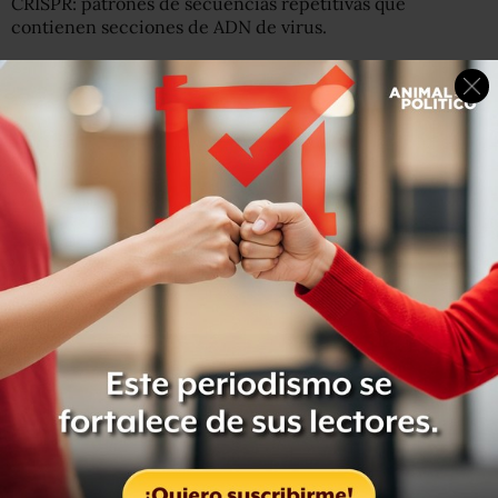
CRISPR: patrones de secuencias repetitivas que
contienen secciones de ADN de virus.
De hecho, el nombre CRISPR viene de las siglas en inglés
del nombre de este tipo de secuencias: Repeticiones
Palindrómicas Cortas Espaciadas entre sí y Agrupadas.
Se descubrió que estas secuencias eran la forma en la
que las bacterias se "vacunaban" contra infecciones
virales.
"Es una memoria genética de información viral que las
bacterias usan como un sistema inmune adaptativo,
como una forma de defenderse de la infección", explica
Doudner.
La científica quería entender el mecanismo más a fondo.