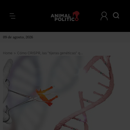
09 de agosto, 2026
Home
>
Cómo CRISPR, las “tijeras genéticas” que prometen revolucionar la medicina, fueron halladas por pura casualidad