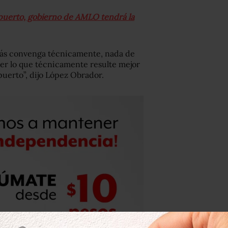
opuerto, gobierno de AMLO tendrá la
más convenga técnicamente, nada de
cer lo que técnicamente resulte mejor
puerto”, dijo López Obrador.