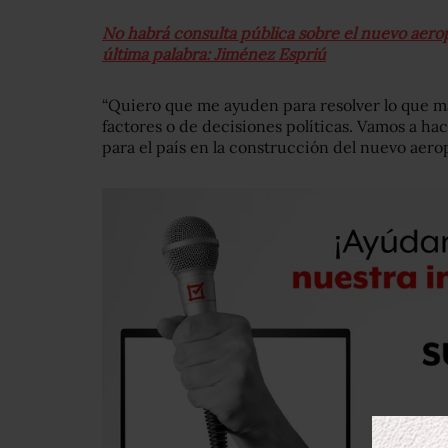
No habrá consulta pública sobre el nuevo aer
última palabra: Jiménez Espriú
“Quiero que me ayuden para resolver lo que 
factores o de decisiones políticas. Vamos a ha
para el país en la construcción del nuevo aero