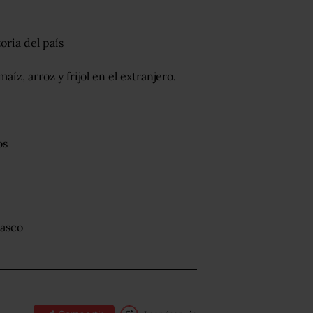
oria del país
íz, arroz y frijol en el extranjero.
os
basco