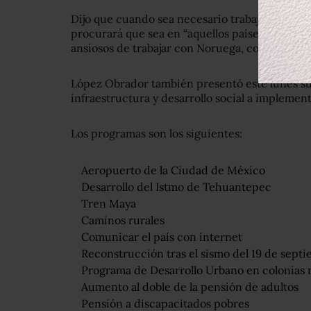
Dijo que cuando sea necesario trabajar con em
procurará que sea en “aquellos países en don
ansiosos de trabajar con Noruega, con Dinamar
López Obrador también presentó este lunes su
infraestructura y desarrollo social a implemen
Los programas son los siguientes:
Aeropuerto de la Ciudad de México
Desarrollo del Istmo de Tehuantepec
Tren Maya
Caminos rurales
Comunicar el país con internet
Reconstrucción tras el sismo del 19 de sept
Programa de Desarrollo Urbano en colonias
Aumento al doble de la pensión de adultos
Pensión a discapacitados pobres