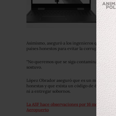
Asimismo, aseguró a los ingenieros que busca
países honestos para evitar la corrupción.
“No queremos que se siga contaminando por so
sostuvo.
López Obrador aseguró que es un mito que las
honestas y que exista un código de ética que l
ni a entregar sobornos.
La ASF hace observaciones por 16 mdp al gasto
Aeropuerto