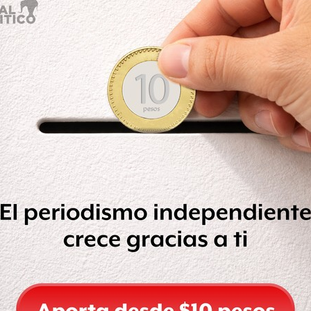
rá que México trabaje con empresas de
bornos la vida pública de México”,
 empresas extranjeras sean más
as obligue a no actuar de manera ilegal
 en la construcción del Nuevo