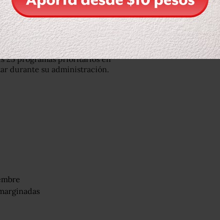
presas extrajeras, su gobierno
de no hay corrupción (…) Estamos
ca”.
s 25 programas prioritarios en
tar durante su administración.
iembre
 marginadas