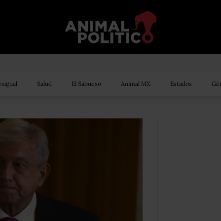
sigual
Salud
El Sabueso
Animal MX
Estados
Gén