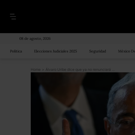
08 de agosto, 2026
Política
Elecciones Judiciales 2025
Seguridad
México De
Home
>
Álvaro Uribe dice que ya no renunciará a su puesto en el Senado de Colombia