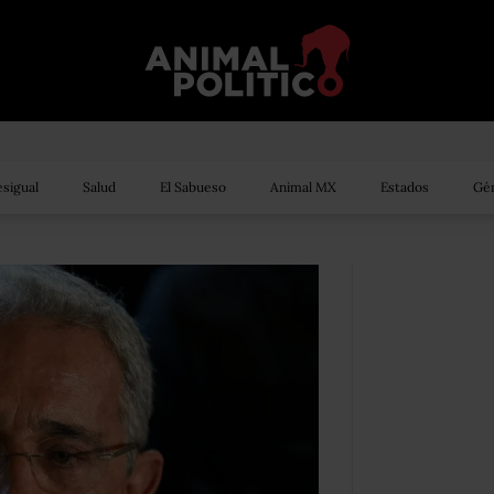
sigual
Salud
El Sabueso
Animal MX
Estados
Gén