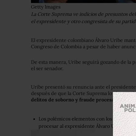
Getty Images
La Corte Suprema ve indicios de presuntos del
el expresidente y otro congresista de su partid
El expresidente colombiano Álvaro Uribe mant
Congreso de Colombia a pesar de haber anunciad
De esta manera, Uribe seguirá gozando de la p
el ser senador.
Uribe presentó su renuncia ante el president
después de que la Corte Suprema lo citara a d
delitos de soborno y fraude procesal
en un ca
Los polémicos elementos con los que la C
procesar al expresidente Álvaro Uribe