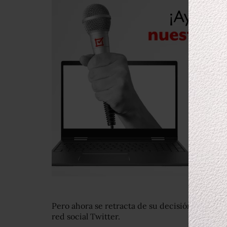
Pero ahora se retracta de su decisión, según a
red social Twitter.