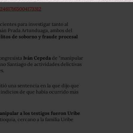
024617165004173312
cientes para investigar tanto al
nán Prada Artunduaga, ambos del
litos de soborno y fraude procesal
ongresista
Iván Cepeda
de "manipular
ano Santiago de actividades delictivas
s.
tió una sentencia en la que dijo que
 indicios de que había ocurrido más
nipular a los testigos fueron Uribe
tioquia, cercano a la familia Uribe