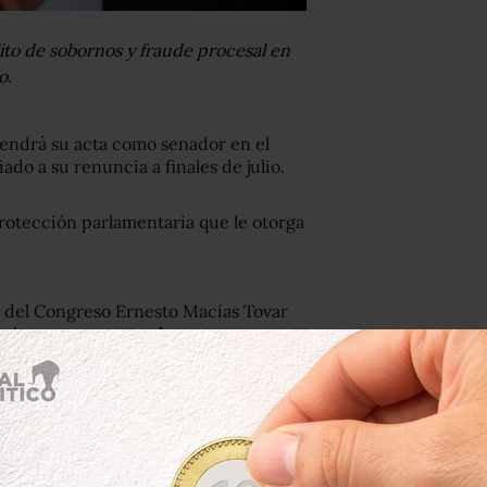
ito de sobornos y fraude procesal en
o.
endrá su acta como senador en el
o a su renuncia a finales de julio.
rotección parlamentaria que le otorga
e del Congreso Ernesto Macías Tovar
eclarar por un
caso de presuntos
so de presuntos falsos testigos.
orte Suprema de Colombia decidió