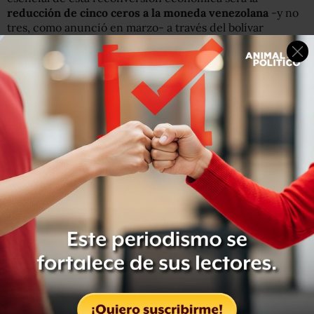
reducción de cinco ceros a la moneda venezolana
-y no
tres, como anunció en marzo- a través del bolívar
soberano.
El nuevo cono monetario "va a tener una base de cambio
e intercambio basada en el petro, cuyo precio se
determina de acuerdo al valor de la cesta petrolera
venezolana", dijo sin ofrecer más detalles.
6 claves para entender el petro, la criptomoneda
lanzada por el gobierno de Venezuela