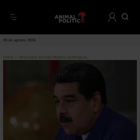
08 de agosto, 2026
Home
>
Venezuela: Nicolás Maduro posterga la reconversión monetaria al 20 de agosto y anuncia que le quitará 5 ceros al bolívar