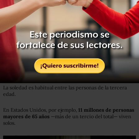
¿Quién no quiere vivir rodeado de amigos?
Beneficios
Además de ser mucho más divertido que las opciones
tradicionales, el
cohousing
también
es bueno para la
salud.
Numerosos estudios han relacionado la soledad con la
muerte prematura y con problemas de salud como
presión arterial elevada y un peor rendimiento cognitivo.
La soledad es habitual entre las personas de la tercera
edad.
En Estados Unidos, por ejemplo,
11 millones de personas
mayores de 65 años
—más de un tercio del total— viven
solos.