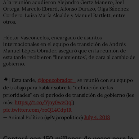
A la reunión acudieron Alejandro Gertz Manero, Joel
Ortega, Marcelo Ebrard, Alfonso Durazo, Olga Sánchez
Cordero, Luisa María Alcalde y Manuel Bartlett, entre
otros.
Héctor Vasconcelos, encargado de asuntos
internacionales en el equipo de transición de Andrés
Manuel López Obrador, aseguró que en la reunión de
esta tarde recibieron “lineamientos”, de cara al cambio de
gobierno.
🎥 | Esta tarde,
@lopezobrador_
se reunió con su equipo
de trabajo para hablar sobre la "definición de las
prioridades" en el periodo de transición de gobierno (lee
más:
https://t.co/Yjny0wzQqI
)
pic.twitter.com/roQL4Cdp1R
— Animal Político (@Pajaropolitico)
July 4, 2018
Contará con 150 millones de pesos para la