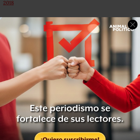
2018
Recibe a Cárdenas antes de la reunión con
Peña
Durante la mañana de este martes, previo a su reunión
con Enrique Peña Nieto, Andrés Manuel recibió en su
casa de campaña, ubicada en la esquina de Chihuahua y
Monterrey, al ingeniero Cuauhtémoc Cárdenas.
Antes de partir rumbo a Palacio Nacional, López Obrador
reconoció la trayectoria del excandidato presidencial de
1988, 1994 y 2000:
“Hago un reconocimiento al ingeniero, porque él como
otros dirigentes sociales y políticos fueron los
precursores de este movimiento y gracias a ellos, y
muchos otros mexicanos, se logró este triunfo para
iniciar la cuarta transformación de la vida pública de