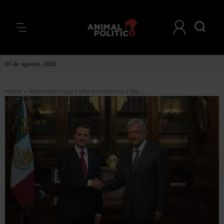
07 de agosto, 2026
Home
>
Reconozco que Peña no intervino y las elecciones fueron limpias, dice AMLO tras encuentro con el presidente