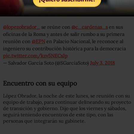
México. Me dio mucho gusto platicar ahora con el
ingeniero”, comentó.
@lopezobrador_
se reúne con
@c_cardenas_s
en sus
oficinas de la Roma y antes de salir rumbo a su primera
reunión con
@EPN
en Palacio Nacional, le reconoce al
ingeniero su contribución histórica para la democracia
pic.twitter.com/kzv5NECsJp
— Salvador García Soto (@SGarciaSoto)
July 3, 2018
Encuentro con su equipo
López Obrador, la noche de este lunes, se reunión con su
equipo de trabajo, para continuar delineando su proyecto
de transición y gobierno. Dijo que los viernes y sábados,
seguirá teniendo encuentros de este tipo, con las
personas que integrarán su gabinete.