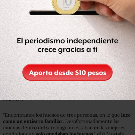
La tumba contenía tres esqueletos. Se cree que se trata
de oficiales del ejército del antiguo Egipto.
Según el periódico egipcio
El-Watan
, los expertos
primero levantaron la tapa de la tumba solo cinco
centímetros (dos pulgadas), antes de que
el olor los
obligara a abandonar la escena
.
El sorprendente hallazgo en Egipto de un taller de
momificación y una misteriosa máscara de plata
El sorprendente descubrimiento de un fósil que
cambia la historia de los primeros humanos
Más tarde terminaron de abrirlo con la ayuda ingenieros
militares.
"Encontramos los huesos de tres personas, en lo que
luce
como un entierro familiar
. Desafortunadamente las
momias dentro del sarcófago no estaban en las mejores
condiciones y
solo quedaban los huesos
", dijo Mostafa