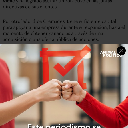
viene
y ha logrado asumir un rol activo en las juntas
directivas de sus clientes.
Por otro lado, dice Cremades, tiene suficiente capital
para apoyar a una empresa durante su expansión, hasta el
momento de obtener ganancias a través de una
adquisición o una oferta pública de acciones.
"Esto es algo que Neil ha sabido dominar".
"Tortugas del océano"
Nacido en la provincia de Zhejiang, el inversionista
creció en Shanghái y estudió en la Universidad Jiao Tong,
donde era considerado un
"genio de las matemáticas".
Luego ingresó a la Universidad de Yale y de ahí se fue
directo a Wall Street a comienzos de la década de los 90.
Unos años más tarde decidió regresar a su país de origen,
formando parte del grupo de las llamados
"tortugas del