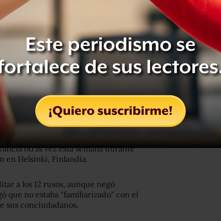
 12 miembros de la inteligencia rusa
Clinton
nidenses, miembros del GRU,
la mayor
evancia otras vez esta semana durante
 en Helsinki, Finlandia.
tar a los 12 rusos, aunque negó
gó que no estaba "familiarizado" con el
de sus conciudadanos.