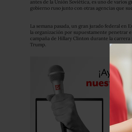
antes de la Unión Soviética, es uno de varios g
gobierno ruso junto con otras agencias que su
La semana pasada, un gran jurado federal en 
la organización por supuestamente penetrar el
campaña de Hillary Clinton durante la carrera
Trump.