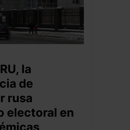
RU, la
cia de
ar rusa
o electoral en
lémicas