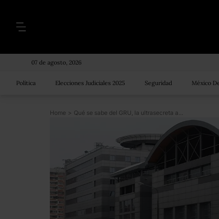
07 de agosto, 2026
Política
Elecciones Judiciales 2025
Seguridad
México De
Home
>
Qué se sabe del GRU, la ultrasecreta agencia de inteligencia militar rusa vinculada al hakeo electoral en EE.UU. y otras polémicas operaciones en el extranjero