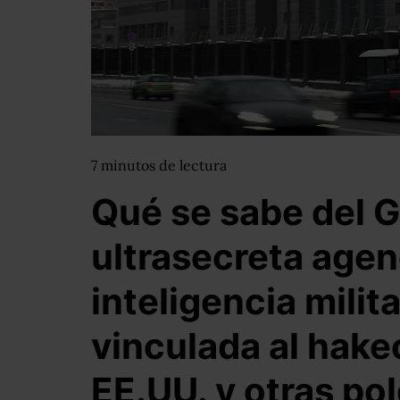
7
minutos
de lectura
Qué se sabe del G
ultrasecreta agen
inteligencia milit
vinculada al hake
EE.UU. y otras po