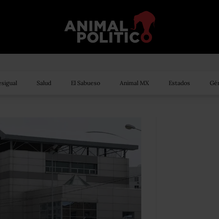
sigual
Salud
El Sabueso
Animal MX
Estados
Gén