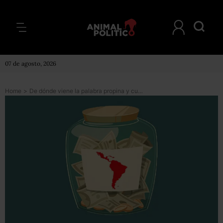
07 de agosto, 2026
Home
>
De dónde viene la palabra propina y cuánto se deja en los países de América Latina