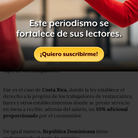
Getty Images
En algunos países las propinas compensan los salarios
bajos de los trabajadores.
Ese es el caso de
Costa Rica
,
donde la ley establece el
derecho a la propina de los trabajadores de restaurantes,
bares y otros establecimientos donde se preste servicio
en mesa a recibir, además del salario, un
10% adicional
proporcionado
por el consumidor.
De igual manera,
República Dominicana
tiene
reglamentado el pago de propina.