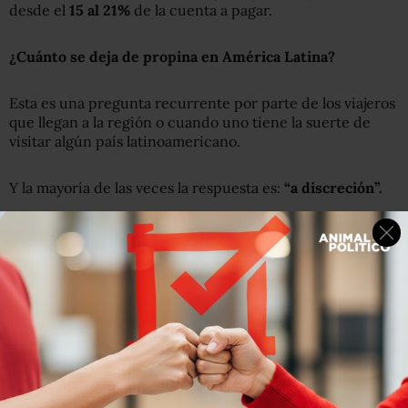
desde el
15 al 2
1
%
de la cuenta a pagar.
¿Cuánto
se deja de
propina en América Latina?
Esta es una pregunta recurrente por parte de los viajeros
que llegan a la región o cuando uno tiene la suerte de
visitar algún país latinoamericano.
Y la mayoría de las veces la respuesta es:
“a discreción”.
La generosa propina de más de US$1.200 que dejó un
comensal por una cuenta de apenas US$100
Aunque en varios países existen regulaciones que
marcan un mínimo para la propina.