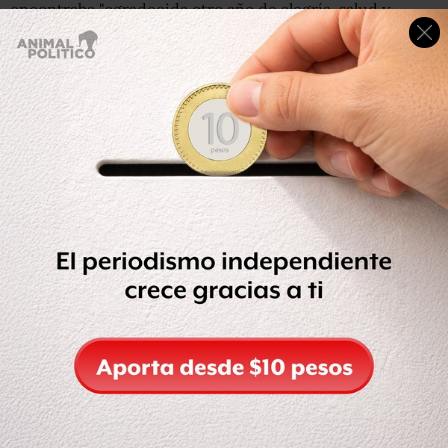
encontraba "agradecida otro año de alegría, salud y
felicidad" y que dejar la adicción "sí es posible".
https://www.instagram.com/p/BhRF8ppHo1n/
Sin embargo, al mes siguiente, amigos de la artista
publicaron en Instagram una foto en la que se la veía
sosteniendo un
vaso con un líquido amarillo
que disparó
los rumores de que la cantante había vuelto a beber.
Lovato defendió que el líquido era Red Bull, pero cuando
se publicó
Sober
, muchos de sus admiradores
vieron en
la letra de la canción la confirmación de sus sospechas
.
El coro de la canción reza:
"Mamá, lo siento mucho, ya no estoy sobria Y papá, por
favor perdóname por los tragos que derramé sobre el piso
A quienes nunca me abandonaron: Ya hemos pasado por