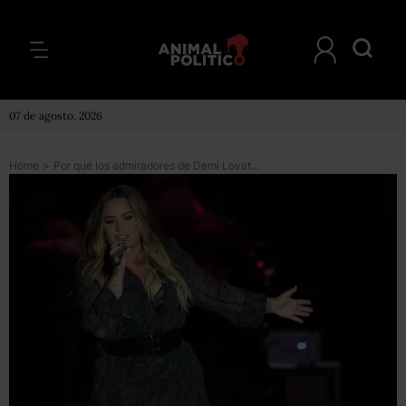
07 de agosto, 2026
Home
>
Por qué los admiradores de Demi Lovato dicen que la cantante dio pistas de su estado en la canción “Sober”