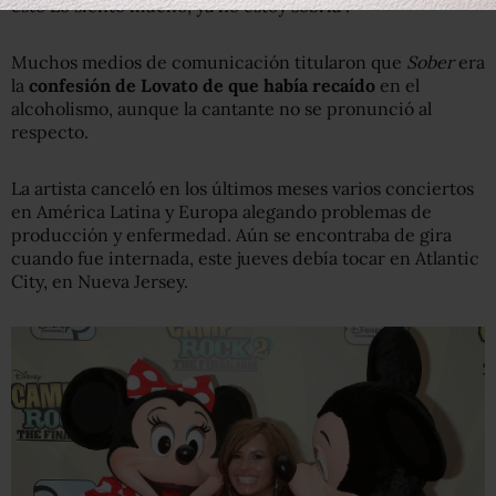
esto Lo siento mucho, ya no estoy sobria".
Muchos medios de comunicación titularon que
Sober
era
la
confesión de Lovato de que había recaído
en el
alcoholismo, aunque la cantante no se pronunció al
respecto.
La artista canceló en los últimos meses varios conciertos
en América Latina y Europa alegando problemas de
producción y enfermedad. Aún se encontraba de gira
cuando fue internada, este jueves debía tocar en Atlantic
City, en Nueva Jersey.