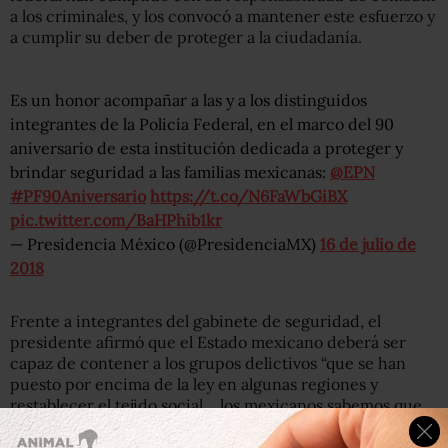
a los criminales, y los convocó a mantener este esfuerzo y
a cumplir su deber de proteger a la ciudadanía.
Es un honor acompañar a las y a los distinguidos
integrantes de la Policía Federal, en el marco del 90
aniversario de esta institución dedicada a proteger y
brindar seguridad a las familias mexicanas:
@EPN
#PF90Aniversario
https://t.co/N6FaWbGiBX
pic.twitter.com/BaHPhib1kr
— Presidencia México (@PresidenciaMX)
16 de julio de
2018
Frente a integrantes del gabinete de seguridad, el
presidente afirmó que el Estado mexicano deberá ser
capaz de contener a los grupos delictivos “que se han
puesto por encima de la ley en algunas regiones y
restablecer el tejido social… los mexicanos sabemos que
este reto sólo lo podemos superar en unidad”.